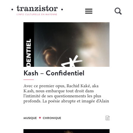
L'INFO CULTURELLE EN MAYENNE
Kash – Confidentiel
Avec ce premier opus, Rachid Kaké, aka
K.ash, nous embarque tout droit dans
l’intimité de ses questionnements les plus
profonds. La poésie abrupte et imagée d’Alain
Bashung en référence, le Lavallois se livre
tout entier. Une interprétation directe où
l’évidence est chantée sans fioriture, comme
MUSIQUE
CHRONIQUE
elle vient. L’amour, le doute, l’ambivalence de
la vie… Autant de sujets universels qui
constituent la matière première de ces quatre