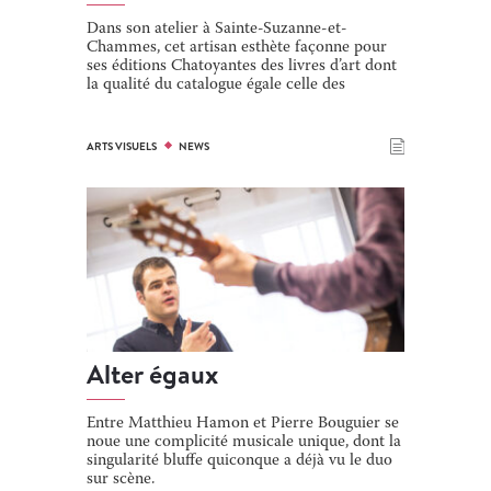
Dans son atelier à Sainte-Suzanne-et-
Chammes, cet artisan esthète façonne pour
ses éditions Chatoyantes des livres d’art dont
la qualité du catalogue égale celle des
finitions. Pour alimenter la série
photographique 1000villesreflets, l’éditeur se
fait photographe, aux côtés d’Armelle Le
ARTS VISUELS
NEWS
Falher et Michèle Guérard, « fascinées »
comme lui par les reflets et leur capture
photographique. De leurs flâneries dans une
vingtaine de villes du Grand Ouest, de Brest à
Saint-Nazaire, ils ont rapporté de jolis petits
livres qui se déplient comme des accordéons.
Leurs images en noir et blanc exploitent les
pouvoirs mystérieux des reflets qui, dans une
vitrine, une […]
Alter égaux
Entre Matthieu Hamon et Pierre Bouguier se
noue une complicité musicale unique, dont la
singularité bluffe quiconque a déjà vu le duo
sur scène.