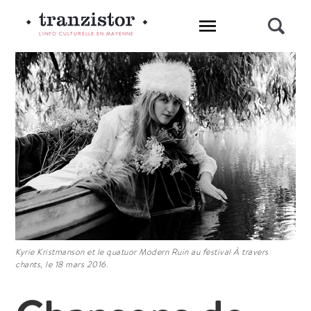
L'INFO CULTURELLE EN MAYENNE
Kyrie Kristmanson et le quatuor Modern Ruin au festival À travers
chants, le 18 mars 2016.