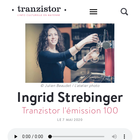
L'INFO CULTURELLE EN MAYENNE
© Julien Beaudet / L'atelier photo
Ingrid Strebinger
Tranzistor l'émission 100
LE 7 MAI 2020