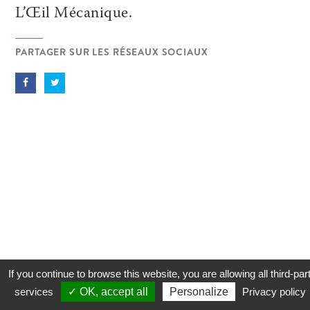
L’Œil Mécanique.
PARTAGER SUR LES RÉSEAUX SOCIAUX
If you continue to browse this website, you are allowing all third-par
services
✓ OK, accept all
Personalize
Privacy policy
CONTACT
COOKIES
MENTIONS LÉGALES
PLAN DU SITE