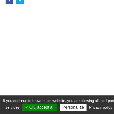
If you continue to browse this website, you are allowing all third-par
services
✓ OK, accept all
Personalize
Privacy policy
CONTACT
COOKIES
MENTIONS LÉGALES
PLAN DU SITE