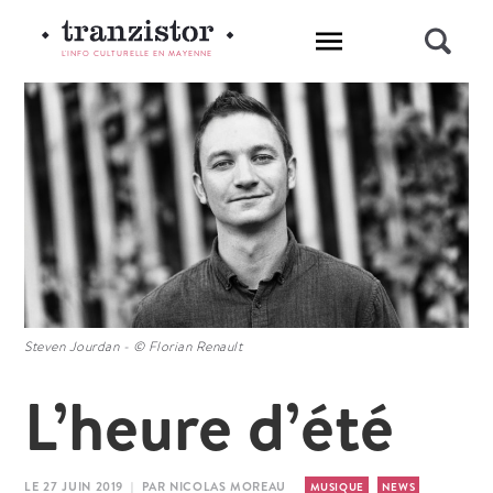
L'INFO CULTURELLE EN MAYENNE
Steven Jourdan - © Florian Renault
L’heure d’été
LE 27 JUIN 2019 | PAR NICOLAS MOREAU
MUSIQUE
NEWS