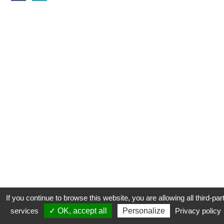
If you continue to browse this website, you are allowing all third-par
services
✓ OK, accept all
Personalize
Privacy policy
CONTACT
COOKIES
MENTIONS LÉGALES
PLAN DU SITE