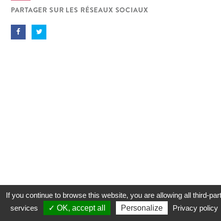
PARTAGER SUR LES RÉSEAUX SOCIAUX
If you continue to browse this website, you are allowing all third-par
services
✓ OK, accept all
Personalize
Privacy policy
CONTACT
COOKIES
MENTIONS LÉGALES
PLAN DU SITE