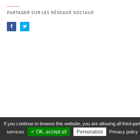
PARTAGER SUR LES RÉSEAUX SOCIAUX
If you continue to browse this website, you are allowing all third-par
services
✓ OK, accept all
Personalize
Privacy policy
CONTACT
COOKIES
MENTIONS LÉGALES
PLAN DU SITE