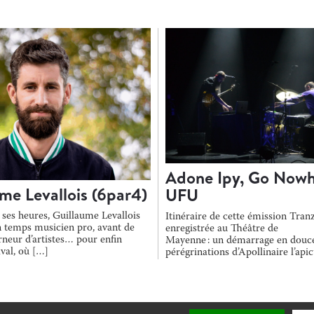
Adone Ipy, Go Nowh
me Levallois (6par4)
UFU
 ses heures, Guillaume Levallois
Itinéraire de cette émission Tranz
un temps musicien pro, avant de
enregistrée au Théâtre de
rneur d’artistes… pour enfin
Mayenne : un démarrage en douce
aval, où […]
pérégrinations d’Apollinaire l’api
narrées par Adone Ipy, puis on dé
stratosphère avec le […]