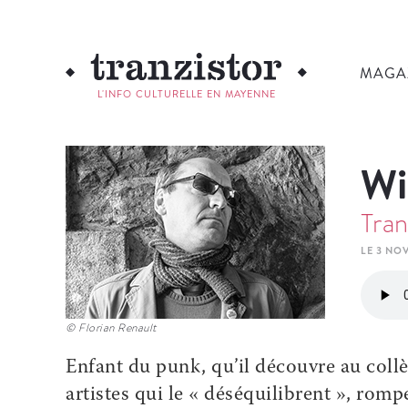
MAGA
L'INFO CULTURELLE EN MAYENNE
Wi
Tran
LE 3 NO
© Florian Renault
Enfant du punk, qu’il découvre au collè
artistes qui le « déséquilibrent », romp