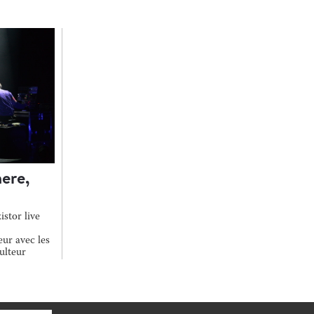
ere,
istor live
ur avec les
culteur
colle vers la