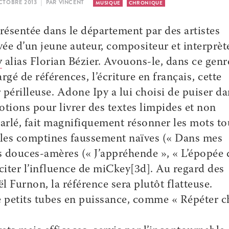
OCTOBRE 2013 | PAR VINCENT
MUSIQUE
CHRONIQUE
résentée dans le département par des artistes
ée d’un jeune auteur, compositeur et interprèt
y
alias Florian Bézier. Avouons-le, dans ce genr
é de références, l’écriture en français, cette
r périlleuse. Adone Ipy a lui choisi de puiser d
tions pour livrer des textes limpides et non
rlé, fait magnifiquement résonner les mots to
 les comptines faussement naïves (« Dans mes
es douces-amères (« J’appréhende », « L’épopée 
s citer l’influence de miCkey[3d]. Au regard des
 Furnon, la référence sera plutôt flatteuse.
de petits tubes en puissance, comme « Répéter c