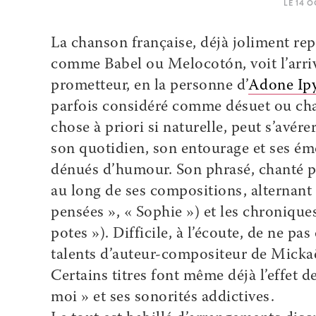
LE 14 
La chanson française, déjà joliment rep
comme Babel ou Melocotón, voit l’arriv
prometteur, en la personne d’
Adone Ip
parfois considéré comme désuet ou charg
chose à priori si naturelle, peut s’avére
son quotidien, son entourage et ses émo
dénués d’humour. Son phrasé, chanté pa
au long de ses compositions, alternant
pensées », « Sophie ») et les chroniqu
potes »). Difficile, à l’écoute, de ne pa
talents d’auteur-compositeur de Mickaël
Certains titres font même déjà l’effet 
moi » et ses sonorités addictives.