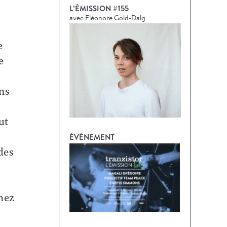
L’ÉMISSION #155
avec Eléonore Gold-Dalg
e
e
ans
ut
ÉVÉNEMENT
des
hez