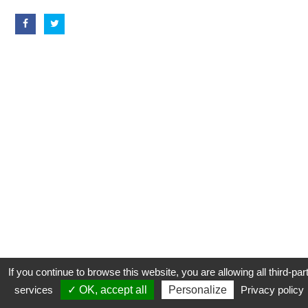
If you continue to browse this website, you are allowing all third-par
services
✓ OK, accept all
Personalize
Privacy policy
CONTACT
COOKIES
MENTIONS LÉGALES
PLAN DU SITE