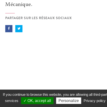
Mécanique.
PARTAGER SUR LES RÉSEAUX SOCIAUX
If you continue to browse this website, you are allowing all third-par
services
✓ OK, accept all
Personalize
Privacy policy
CONTACT
COOKIES
MENTIONS LÉGALES
PLAN DU SITE