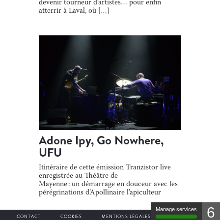
devenir tourneur d’artistes… pour enfin
atterrir à Laval, où […]
Adone Ipy, Go Nowhere,
UFU
Itinéraire de cette émission Tranzistor live
enregistrée au Théâtre de
Mayenne : un démarrage en douceur avec les
pérégrinations d’Apollinaire l’apiculteur
narrées par Adone Ipy, puis on décolle vers la
6
stratosphère avec le […]
Manage services
CONTACT
COOKIES
MENTIONS LÉGALES
PLAN DU SITE