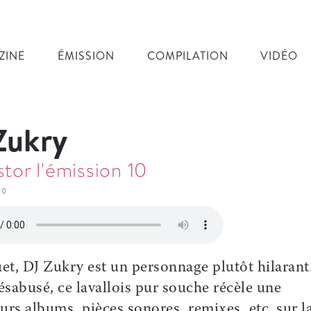
ZINE
ÉMISSION
COMPILATION
VIDÉO
Zukry
stor l'émission 10
10
t, DJ Zukry est un personnage plutôt hilarant
sabusé, ce lavallois pur souche récèle une
urs albums, pièces sonores, remixes, etc. sur l