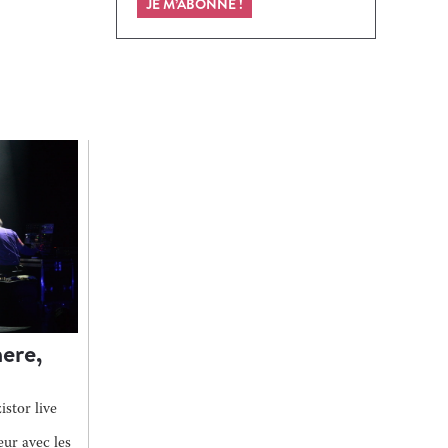
JE M’ABONNE !
ere,
istor live
ur avec les