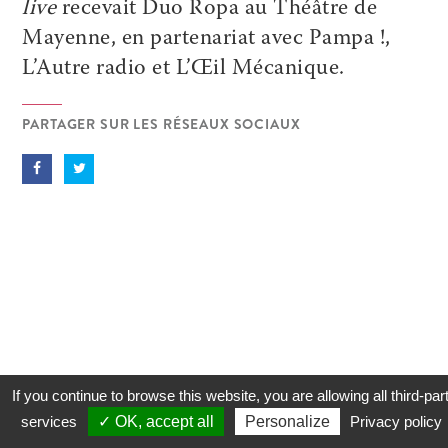
live
recevait Duo Ropa au Théâtre de
Mayenne, en partenariat avec Pampa !,
L’Autre radio et L’Œil Mécanique.
PARTAGER SUR LES RÉSEAUX SOCIAUX
If you continue to browse this website, you are allowing all third-par
services
✓ OK, accept all
Personalize
Privacy policy
CONTACT
COOKIES
MENTIONS LÉGALES
PLAN DU SITE