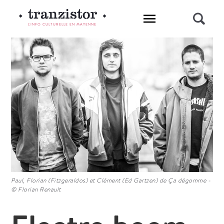
L'INFO CULTURELLE EN MAYENNE
Paul, Florian (Fitzgeraldos) et Clément (Ed Gartzen) de Ça dégomme -
© Florian Renault