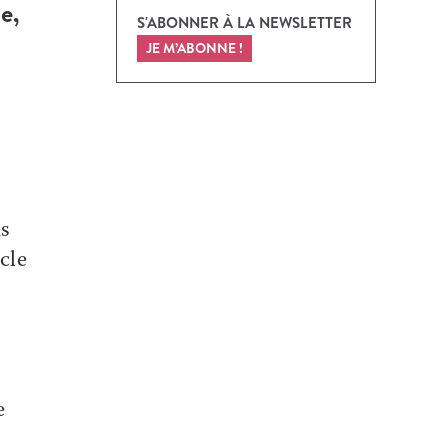
e,
S'ABONNER À LA NEWSLETTER
JE M’ABONNE !
as
cle
e