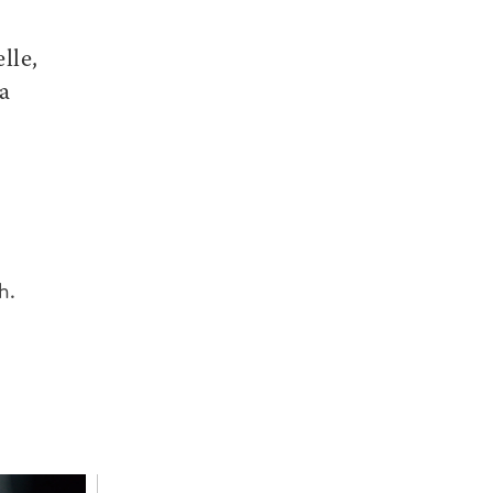
lle,
la
h.