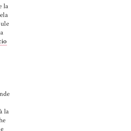
 la
ela
oule
la
cio
onde
à la
he
ue