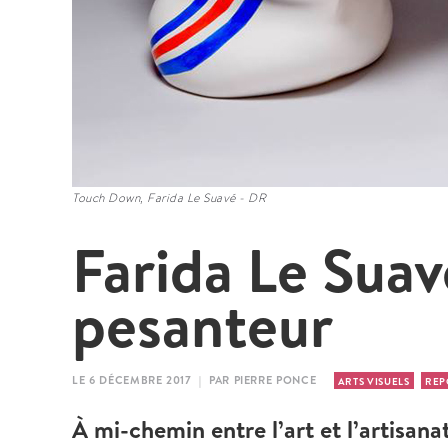
Touch Down, Farida Le Suavé - DR
Farida Le Suavé
pesanteur
LE 6 DÉCEMBRE 2017 | PAR PIERRE PONCE
ARTS VISUELS
REP
À mi-chemin entre l’art et l’artisanat