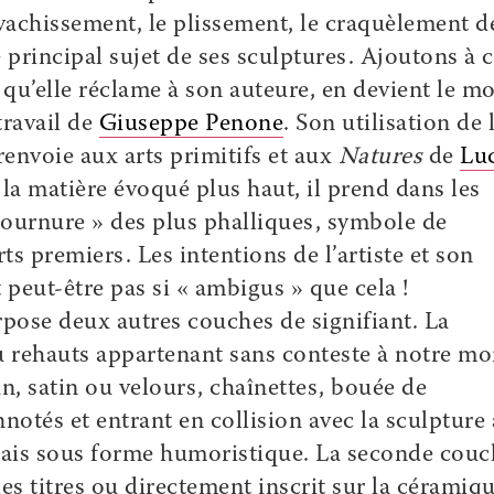
vachissement, le plissement, le craquèlement de
 principal sujet de ses sculptures. Ajoutons à c
 qu’elle réclame à son auteure, en devient le m
travail de
Giuseppe Penone
. Son utilisation de 
 renvoie aux arts primitifs et aux
Natures
de
Lu
 la matière évoqué plus haut, il prend dans les
 tournure » des plus phalliques, symbole de
rts premiers. Les intentions de l’artiste et son
 peut-être pas si « ambigus » que cela !
rpose deux autres couches de signifiant. La
u rehauts appartenant sans conteste à notre m
, satin ou velours, chaînettes, bouée de
otés et entrant en collision avec la sculpture 
mais sous forme humoristique. La seconde couc
les titres ou directement inscrit sur la céramiq