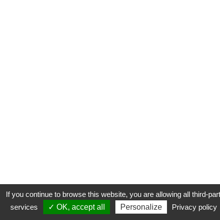
If you continue to browse this website, you are allowing all third-par
services
✓ OK, accept all
Personalize
Privacy policy
CONTACT
COOKIES
MENTIONS LÉGALES
PLAN DU SITE