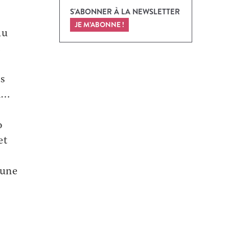
S'ABONNER À LA NEWSLETTER
JE M’ABONNE !
du
…
es
ón…
o
et
 une