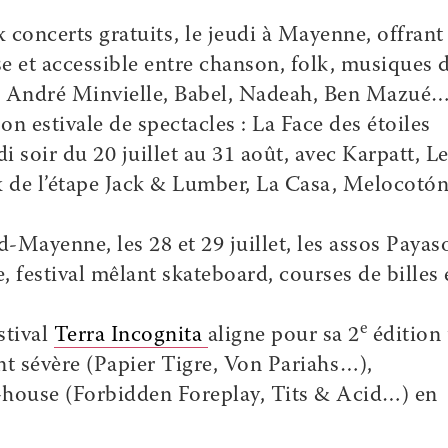
x concerts gratuits, le jeudi à Mayenne, offrant
e et accessible entre chanson, folk, musiques 
t, André Minvielle, Babel, Nadeah, Ben Mazué
on estivale de spectacles :
La Face des étoiles
i soir du 20 juillet au 31 août, avec Karpatt, L
aux de l’étape Jack & Lumber, La Casa, Melocot
Mayenne, les 28 et 29 juillet, les assos Payas
e
, festival mêlant skateboard, courses de billes 
e
stival
Terra Incognita
aligne pour sa 2
édition
nt sévère (Papier Tigre, Von Pariahs…),
-house (Forbidden Foreplay, Tits & Acid…) en