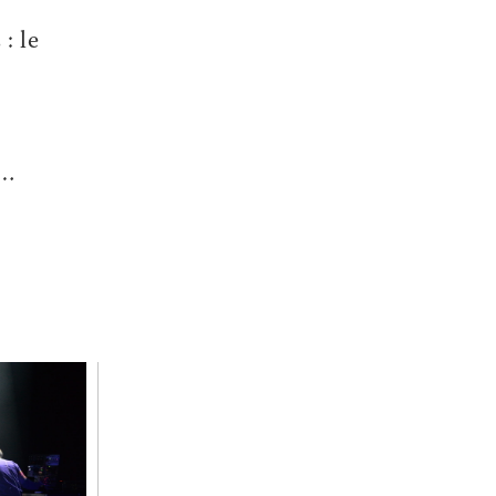
: le
n…