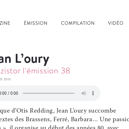
ZINE
ÉMISSION
COMPILATION
VIDÉO
an L’oury
zistor l'émission 38
S 2013
que d’Otis Redding, Jean L’oury succombe
extes des Brassens, Ferré, Barbara… Une passi
s », il organise au début des années 80, avec