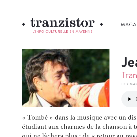
MAGA
L'INFO CULTURELLE EN MAYENNE
Je
Tran
LE 7 MAR
« Tombé » dans la musique avec un dis
étudiant aux charmes de la chanson à t
qui ne lâchera plus : de « retour au pay