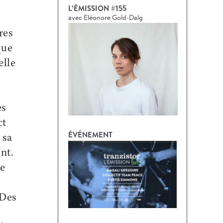
L’ÉMISSION #155
avec Eléonore Gold-Dalg
res
que
elle
es
ct
ÉVÉNEMENT
 sa
nt.
de
 Des