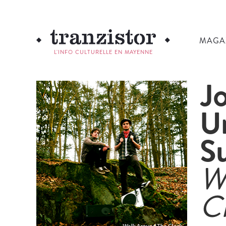
MAGA
L'INFO CULTURELLE EN MAYENNE
J
U
S
W
C