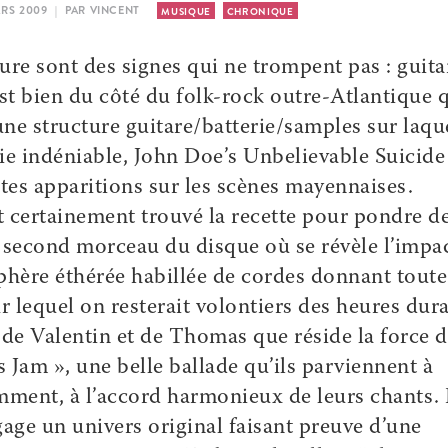
MARS 2009 | PAR VINCENT
MUSIQUE
CHRONIQUE
ture sont des signes qui ne trompent pas : guita
est bien du côté du folk-rock outre-Atlantique 
une structure guitare/batterie/samples sur laqu
ie indéniable, John Doe’s Unbelievable Suicide
ntes apparitions sur les scènes mayennaises.
t certainement trouvé la recette pour pondre d
 second morceau du disque où se révèle l’impa
phère éthérée habillée de cordes donnant toute
r lequel on resterait volontiers des heures dura
e de Valentin et de Thomas que réside la force 
s Jam », une belle ballade qu’ils parviennent à
mment, à l’accord harmonieux de leurs chants.
ge un univers original faisant preuve d’une