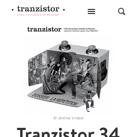
L'INFO CULTURELLE EN MAYENNE
© Jérôme Vildaer
Tranzistor 34