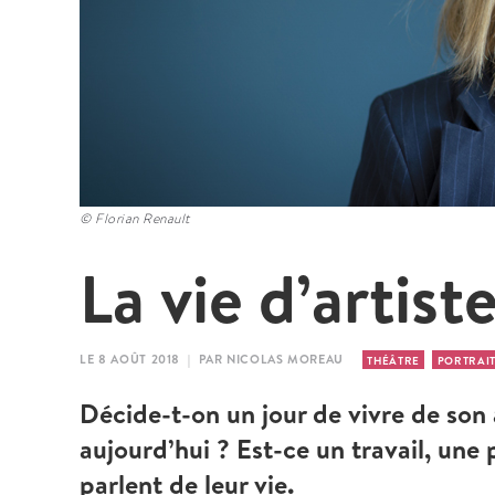
© Florian Renault
La vie d’artist
LE 8 AOÛT 2018 | PAR NICOLAS MOREAU
THÉÂTRE
PORTRAI
Décide-t-on un jour de vivre de son a
aujourd’hui ? Est-ce un travail, une
parlent de leur vie.