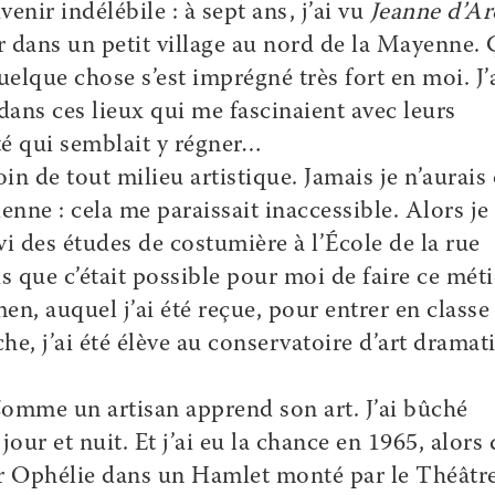
nir indélébile : à sept ans, j’ai vu
Jeanne d’Ar
 dans un petit village au nord de la Mayenne. 
lque chose s’est imprégné très fort en moi. J’
 dans ces lieux qui me fascinaient avec leurs
rté qui semblait y régner…
in de tout milieu artistique. Jamais je n’aurais
enne : cela me paraissait inaccessible. Alors je
ivi des études de costumière à l’École de la rue
s que c’était possible pour moi de faire ce méti
men, auquel j’ai été reçue, pour entrer en classe
e, j’ai été élève au conservatoire d’art dramat
Comme un artisan apprend son art. J’ai bûché
our et nuit. Et j’ai eu la chance en 1965, alors
uer Ophélie dans un Hamlet monté par le Théâtr