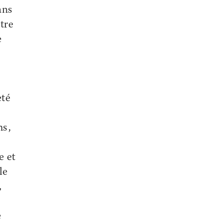
ans
tre
e
eté
ms,
e et
le
,
e