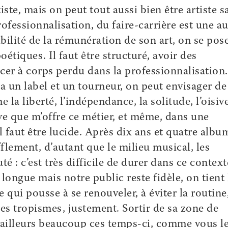
iste, mais on peut tout aussi bien être artiste s
rofessionnalisation, du faire-carrière est une au
ilité de la rémunération de son art, on se pos
étiques. Il faut être structuré, avoir des
ncer à corps perdu dans la professionnalisation.
 un label et un tourneur, on peut envisager de
e la liberté, l’indépendance, la solitude, l’oisiv
tive que m’offre ce métier, et même, dans une
Il faut être lucide. Après dix ans et quatre albu
flement, d’autant que le milieu musical, les
 : c’est très difficile de durer dans ce context
 longue mais notre public reste fidèle, on tient 
ue qui pousse à se renouveler, à éviter la routine
es tropismes, justement. Sortir de sa zone de
 d’ailleurs beaucoup ces temps-ci, comme vous l