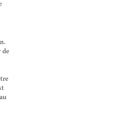
e
n.
r de
être
st
 au