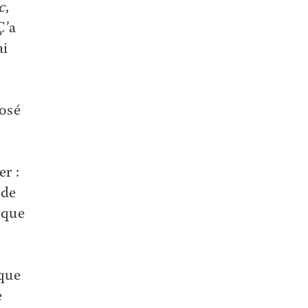
c
,
Ç’a
ai
 osé
er :
 de
ique
 que
e