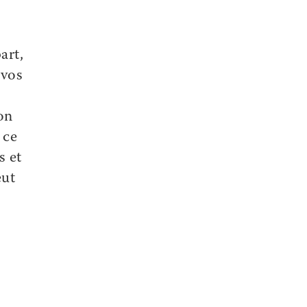
art,
 vos
on
 ce
s et
eut