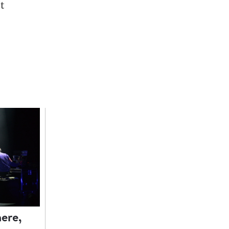
t
ere,