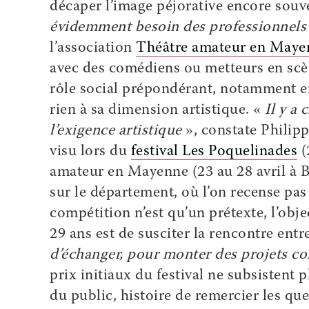
décaper l’image péjorative encore souv
évidemment besoin des professionnels
l’association
Théâtre amateur en Maye
avec des comédiens ou metteurs en scèn
rôle social prépondérant, notamment en 
rien à sa dimension artistique. «
Il y a
l’exigence artistique
», constate Philipp
visu lors du
festival Les Poquelinades
(
amateur en Mayenne (23 au 28 avril à Bo
sur le département, où l’on recense pa
compétition n’est qu’un prétexte, l’obje
29 ans est de susciter la rencontre entr
d’échanger, pour monter des projets c
prix initiaux du festival ne subsistent 
du public, histoire de remercier les qu