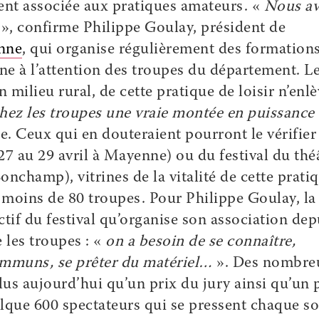
ent associée aux pratiques amateurs. «
Nous a
», confirme Philippe Goulay, président de
nne
, qui organise régulièrement des formation
e à l’attention des troupes du département. L
milieu rural, de cette pratique de loisir n’enlè
 chez les troupes une vraie montée en puissance
e. Ceux qui en douteraient pourront le vérifier
27 au 29 avril à Mayenne) ou du festival du thé
nchamp), vitrines de la vitalité de cette prati
s moins de 80 troupes. Pour Philippe Goulay, la
ctif du festival qu’organise son association dep
e les troupes : «
on a besoin de se connaître,
ommuns, se prêter du matériel…
». Des nombre
plus aujourd’hui qu’un prix du jury ainsi qu’un 
elque 600 spectateurs qui se pressent chaque so