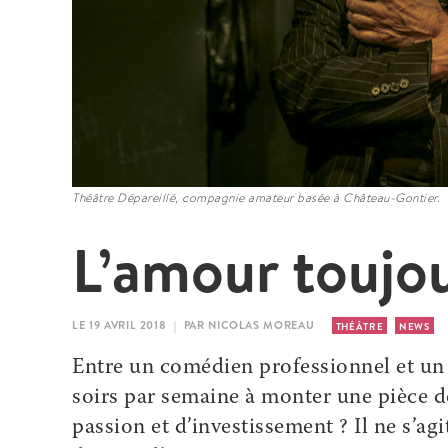
Théâtre Dépareillé, compagnie amateur basée à Château-Gontier.
L’amour toujo
LE 19 AVRIL 2018 | PAR NICOLAS MOREAU
THÉÂTRE
NEWS
Entre un comédien professionnel et un 
soirs par semaine à monter une pièce 
passion et d’investissement ? Il ne s’ag