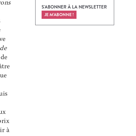
vons
S'ABONNER À LA NEWSLETTER
JE M’ABONNE !
s
e
ve
 de
 de
âtre
que
uis
ux
prix
ir à