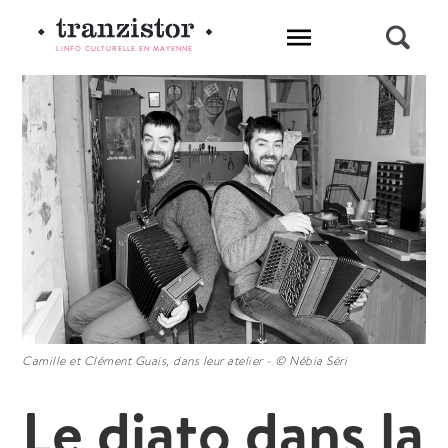
L'INFO CULTURELLE EN MAYENNE
Camille et Clément Guais, dans leur atelier - © Nébia Séri
Le diato dans la