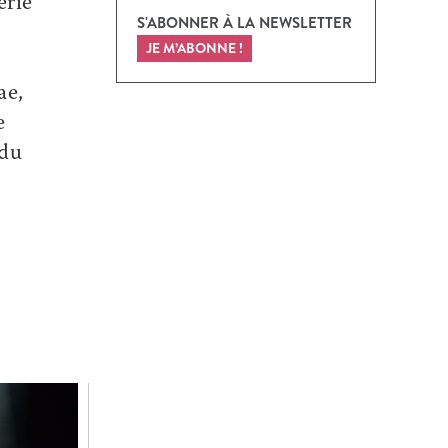
erie
S'ABONNER À LA NEWSLETTER
JE M’ABONNE !
ae,
e
 du