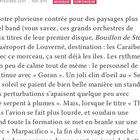
SEPTEMBRE 2007 | PAR JEFF
MUSIQUE
CHRONIQUE
 notre pluvieuse contrée pour des paysages plus
l band (vous savez, ces grands orchestres de
ix titres de leur premier disque,
Bouillon de St
roport de Louverné, destination : les Caraïbe
ec ce morceau, ça sent déjà les îles. Les rythm
Un peu de calme tout de même : le personnel de
nue avec « Goran ». Un joli clin d’oeil au « S
soleil se paient de bien belle manière un stan
s perturbations s’apaisent quelque peu avec
e serpent à plumes ». Mais, lorsque le titre « T
l’avion se fait plus lourde, et soudain une
d toute la formation se met en branle sur une
 « Marpacifico », la fin du voyage approche :