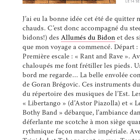
LE 14 
J’ai eu la bonne idée cet été de quitter
chauds. C’est donc accompagné du stee
bidons!) des
Allumés du Bidon
et des s
que mon voyage a commencé. Départ : aé
Première escale : « Rant and Rave ». Av
chaloupés me font frétiller les pieds. 
bord me regarde… La belle envolée conti
de Goran Brégovic. Ces instruments du 
du répertoire des musiques de l’Est. Le
« Libertango » (d’Astor Piazolla) et « L
Bothy Band » débarque, l’ambiance dans 
déferlante me scotche à mon siège quan
rythmique façon marche impériale. Avec