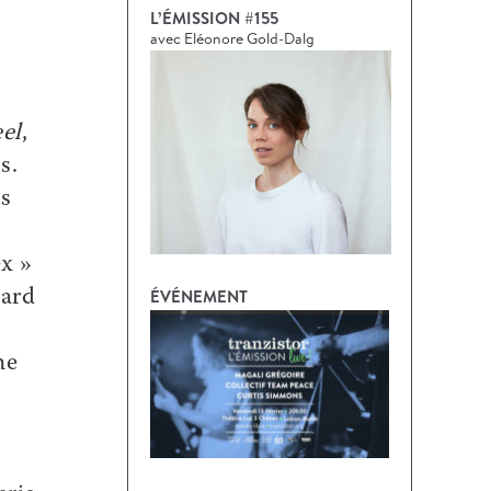
L’ÉMISSION #155
avec Eléonore Gold-Dalg
eel
,
s.
es
ex »
ÉVÉNEMENT
dard
he