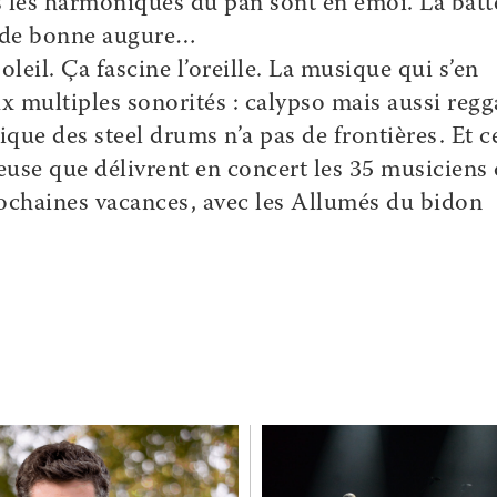
 les harmoniques du pan sont en émoi. La batt
 de bonne augure…
soleil. Ça fascine l’oreille. La musique qui s’en
x multiples sonorités : calypso mais aussi regg
ue des steel drums n’a pas de frontières. Et c
euse que délivrent en concert les 35 musiciens
ochaines vacances, avec les Allumés du bidon