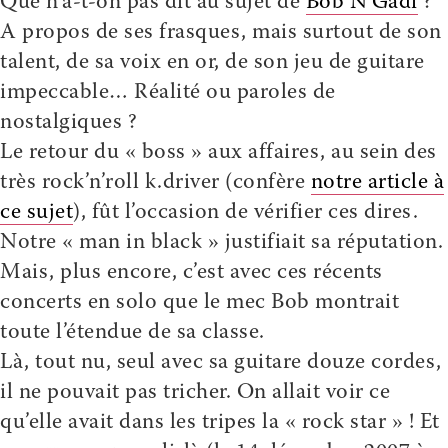
Que n’a-t-on pas dit au sujet de
Bob N’Gadi
?
A propos de ses frasques, mais surtout de son
talent, de sa voix en or, de son jeu de guitare
impeccable… Réalité ou paroles de
nostalgiques ?
Le retour du « boss » aux affaires, au sein des
très rock’n’roll
k.driver
(confère
notre article à
ce sujet
), fût l’occasion de vérifier ces dires.
Notre « man in black » justifiait sa réputation.
Mais, plus encore, c’est avec ces récents
concerts en solo que le mec Bob montrait
toute l’étendue de sa classe.
Là, tout nu, seul avec sa guitare douze cordes,
il ne pouvait pas tricher. On allait voir ce
qu’elle avait dans les tripes la « rock star » ! Et