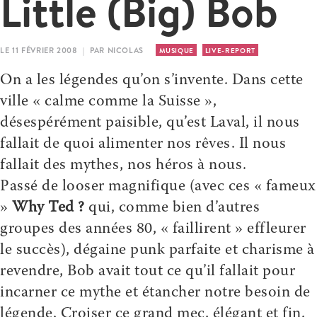
Little (Big) Bob
LE 11 FÉVRIER 2008 | PAR NICOLAS
MUSIQUE
LIVE-REPORT
On a les légendes qu’on s’invente. Dans cette
ville « calme comme la Suisse »,
désespérément paisible, qu’est Laval, il nous
fallait de quoi alimenter nos rêves. Il nous
fallait des mythes, nos héros à nous.
Passé de looser magnifique (avec ces « fameux
»
Why Ted ?
qui, comme bien d’autres
groupes des années 80, « faillirent » effleurer
le succès), dégaine punk parfaite et charisme à
revendre, Bob avait tout ce qu’il fallait pour
incarner ce mythe et étancher notre besoin de
légende. Croiser ce grand mec, élégant et fin,