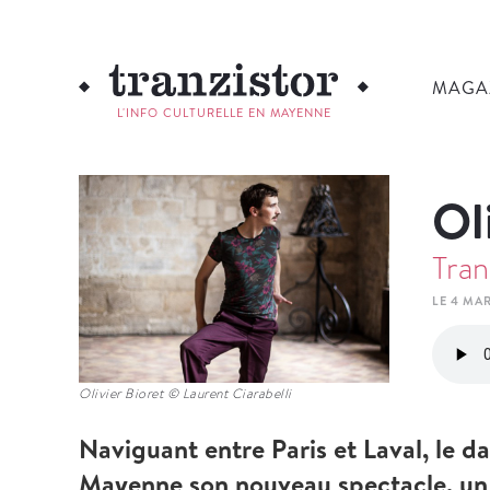
MAGA
L'INFO CULTURELLE EN MAYENNE
Ol
Tran
LE 4 MAR
Olivier Bioret © Laurent Ciarabelli
Naviguant entre Paris et Laval, le d
Mayenne son nouveau spectacle, un 