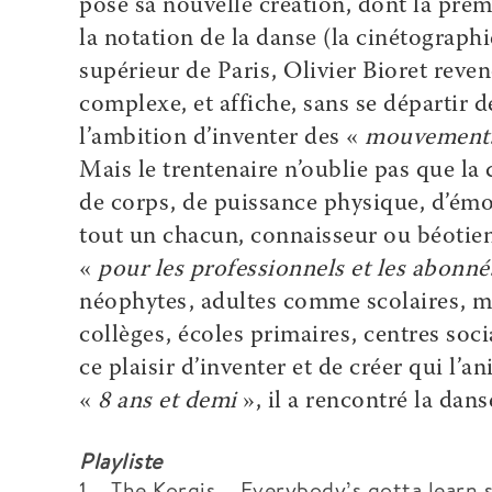
pose sa nouvelle création, dont la prem
la notation de la danse (la cinétographi
supérieur de Paris, Olivier Bioret reve
complexe, et affiche, sans se départir d
l’ambition d’inventer des «
mouvements
Mais le trentenaire n’oublie pas que la 
de corps, de puissance physique, d’émo
tout un chacun, connaisseur ou béotien
«
pour les professionnels et les abonné
néophytes, adultes comme scolaires, mul
collèges, écoles primaires, centres soci
ce plaisir d’inventer et de créer qui l’
«
8 ans et demi
», il a rencontré la dan
Playliste
1 – The Korgis – Everybody’s gotta learn