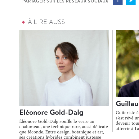
PARTAGER SUR LES RÉSEAUX SOCIAUX
À LIRE AUSSI
Guillau
Eléonore Gold-Dalg
Guitariste à
s’est rêvé 
Éléonore Gold-Dalg souffle le verre au
devenir tou
chalumeau, une technique rare, aussi délicate
atterrir à L
que féconde. Entre design, botanique et art,
ses créations hybrides combinent justesse