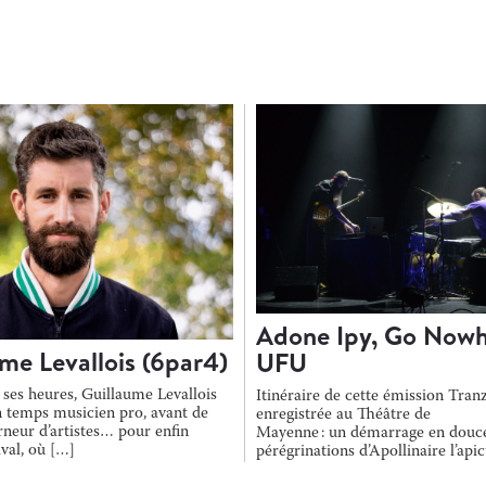
Adone Ipy, Go Nowh
me Levallois (6par4)
UFU
 ses heures, Guillaume Levallois
Itinéraire de cette émission Tranz
un temps musicien pro, avant de
enregistrée au Théâtre de
rneur d’artistes… pour enfin
Mayenne : un démarrage en douce
aval, où […]
pérégrinations d’Apollinaire l’api
narrées par Adone Ipy, puis on dé