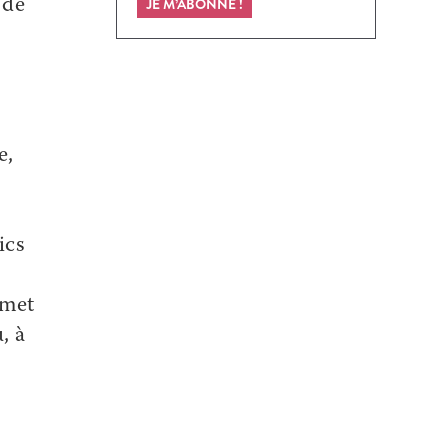
JE M’ABONNE !
 de
e,
ics
smet
, à