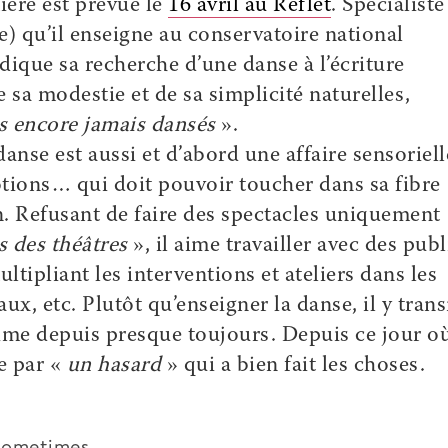
ière est prévue le
16 avril au Reflet
. Spécialiste
e) qu’il enseigne au conservatoire national
ndique sa recherche d’une danse à l’écriture
e sa modestie et de sa simplicité naturelles,
 encore jamais dansés
».
danse est aussi et d’abord une affaire sensoriell
tions… qui doit pouvoir toucher dans sa fibre
. Refusant de faire des spectacles uniquement
s des théâtres
», il aime travailler avec des publ
tipliant les interventions et ateliers dans les
aux, etc. Plutôt qu’enseigner la danse, il y tran
anime depuis presque toujours. Depuis ce jour où
se par «
un hasard
» qui a bien fait les choses.
 sometimes