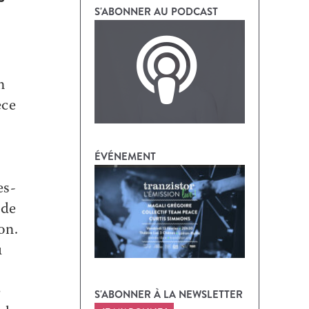
S'ABONNER AU PODCAST
n
èce
ÉVÉNEMENT
es-
 de
on.
u
e
S'ABONNER À LA NEWSLETTER