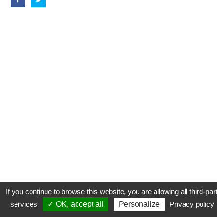
If you continue to browse this website, you are allowing all third-par
services
✓ OK, accept all
Personalize
Privacy policy
CONTACT
COOKIES
MENTIONS LÉGALES
PLAN DU SITE