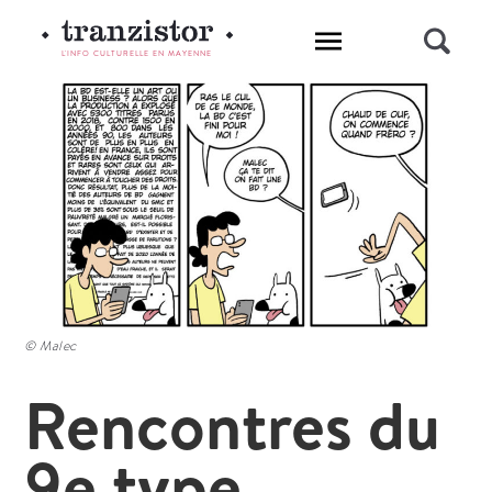
L'INFO CULTURELLE EN MAYENNE
© Malec
Rencontres du
9e type