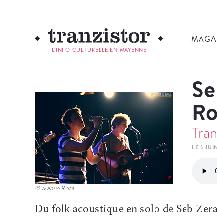
MAGA
L'INFO CULTURELLE EN MAYENNE
Se
Ro
Tran
LE 5 JUI
© Manue Rota
Du folk acoustique en solo de Seb Zera