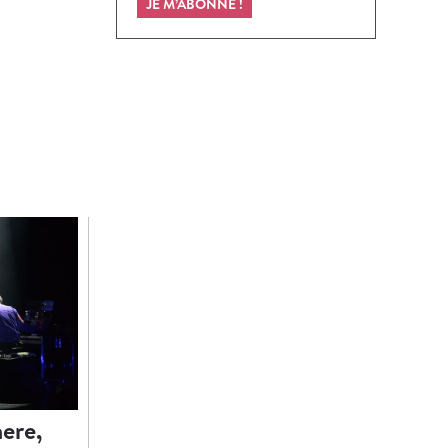
JE M’ABONNE !
ere,