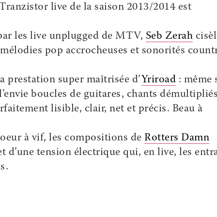
ranzistor live de la saison 2013/2014 est
 par les live unplugged de MTV,
Seb Zerah
cisèl
mélodies pop accrocheuses et sonorités count
la prestation super maîtrisée d’
Yriroad
: même s
’envie boucles de guitares, chants démultipliés
aitement lisible, clair, net et précis. Beau à
coeur à vif, les compositions de
Rotters Damn
t d’une tension électrique qui, en live, les entr
s.