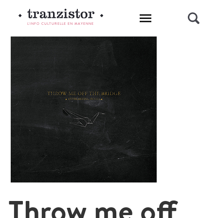
L'INFO CULTURELLE EN MAYENNE
Throw me off