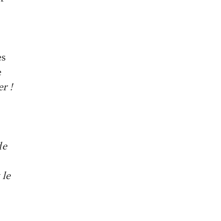
es
e
r !
de
 le