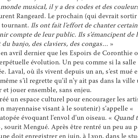
monde musical, il y a des codes et des couleur
urent Rangeard. Le prochain (qui devrait sortir
n tournant.
Ils ont fait l’effort de chanter certain
nir compte de leur public. Ils s’émancipent de 
t du banjo, des claviers, des congas…
»
en avril dernier que les Espoirs de Coronthie 
 perpétuelle évolution. Un peu comme si la salle
. Laval, où ils vivent depuis un an, s’est mué 
même s’il regrette qu’il n’y ait pas dans la ville
er et jouer ensemble, sans enjeu.
éé un espace culturel pour encourager les arti
 mayennaise visant à le soutenir) s’appelle «
topée évoquant l’envol d’un oiseau. «
Quand 
, sourit Mengué. Après être rentré un peu au p
upe doit enregistrer en juin, à Lyon, dans le st