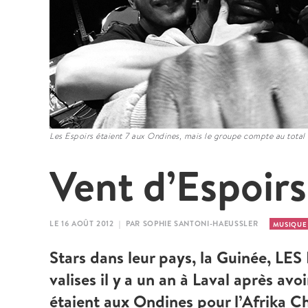
Les Espoirs étaient 7 aux Ondines, mais le groupe compte au total
Vent d’Espoirs
LE 16 AOÛT 2012 | PAR SOPHIE SANTONI-HAEUSSLER
MUSIQU
Stars dans leur pays, la Guinée, 
valises il y a un an à Laval après avo
étaient aux Ondines pour l’Afrika C