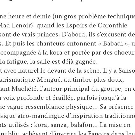
une heure et demie (un gros problème techniqu
 Mad Lenoir), quand les Espoirs de Coronthie
ont de vrais princes. D’abord, ils s’excusent de
s. Et puis les chanteurs entonnent « Babadi », 
accompagnée à la kora et portée par des choeur
a fatigue, la salle est déjà gagnée.
 avec naturel le devant de la scène. Il y a Sanso
 charismatique Mengué, au timbre plus doux,
nant Machété, l’auteur principal du groupe, en 
 voix profonde et éraillée, parfois jusqu’à la
une vague ressemblance physique… Sa présence
sique afro-mandingue d’inspiration traditionne
 utilisés : kora, sanza, balafon… La mise en
 public, achèvent d’inscrire les Espoirs dans leu