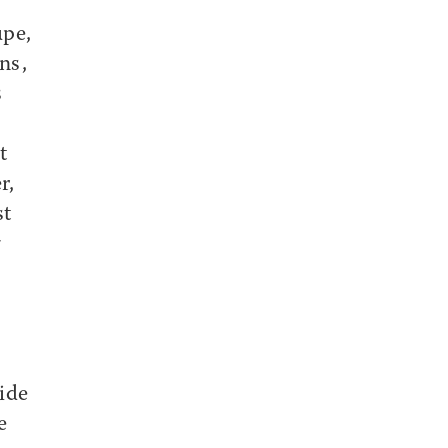
upe,
ns,
s
t
r,
st
s
aide
e