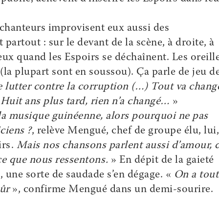
chanteurs improvisent eux aussi des
artout : sur le devant de la scène, à droite, à
ux quand les Espoirs se déchaînent. Les oreill
(la plupart sont en soussou). Ça parle de jeu d
e lutter contre la corruption (…) Tout va change
 Huit ans plus tard, rien n’a changé…
»
a musique guinéenne, alors pourquoi ne pas
ciens ?
, relève Mengué, chef de groupe élu, lui,
irs.
Mais nos chansons parlent aussi d’amour, 
ce que nous ressentons.
» En dépit de la gaieté
une sorte de saudade s’en dégage. «
On a tout
sûr
», confirme Mengué dans un demi-sourire.