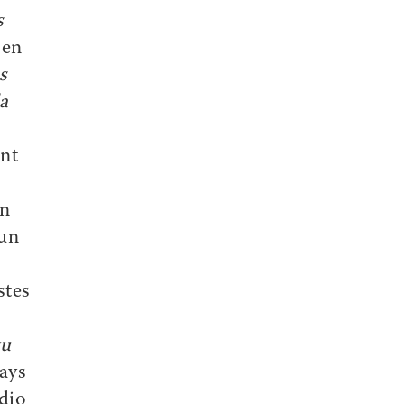
s
 en
s
la
ont
en
 un
stes
tu
ays
udio