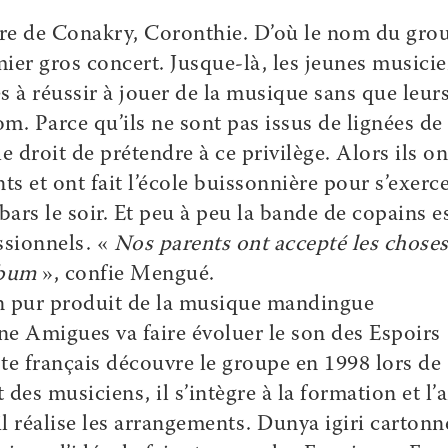
uvre de Conakry, Coronthie. D’où le nom du gro
mier gros concert. Jusque-là, les jeunes musicie
 à réussir à jouer de la musique sans que leur
om. Parce qu’ils ne sont pas issus de lignées de
e droit de prétendre à ce privilège. Alors ils on
s et ont fait l’école buissonnière pour s’exerce
 bars le soir. Et peu à peu la bande de copains e
ssionnels. «
Nos parents ont accepté les chose
lbum
», confie Mengué.
un pur produit de la musique mandingue
ne Amigues va faire évoluer le son des Espoirs
iste français découvre le groupe en 1998 lors de
des musiciens, il s’intègre à la formation et l’
l réalise les arrangements. Dunya igiri cartonn