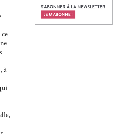
S'ABONNER À LA NEWSLETTER
JE M’ABONNE !
e
 ce
une
s
, à
qui
lle,
r