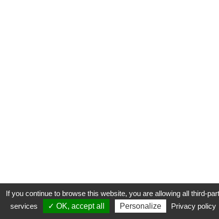
If you continue to browse this website, you are allowing all third-par
services
✓ OK, accept all
Personalize
Privacy policy
CONTACT
COOKIES
MENTIONS LÉGALES
PLAN DU SITE