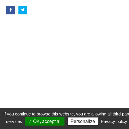
If you continue to browse this website, you are allowing all third-par
services
✓ OK, accept all
Personalize
Privacy policy
CONTACT
COOKIES
MENTIONS LÉGALES
PLAN DU SITE