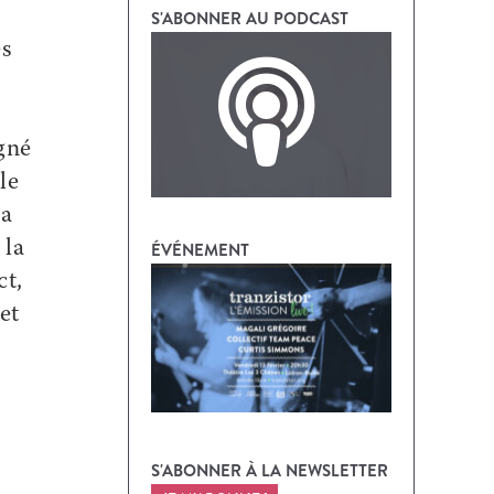
S'ABONNER AU PODCAST
es
agné
le
 a
 la
ÉVÉNEMENT
ct,
et
S'ABONNER À LA NEWSLETTER