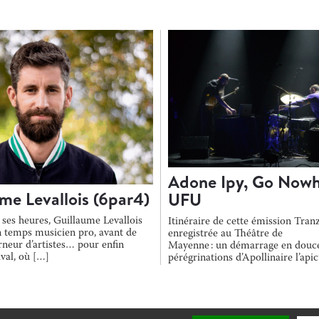
Adone Ipy, Go Nowh
me Levallois (6par4)
UFU
 ses heures, Guillaume Levallois
Itinéraire de cette émission Tranz
un temps musicien pro, avant de
enregistrée au Théâtre de
rneur d’artistes… pour enfin
Mayenne : un démarrage en douce
aval, où […]
pérégrinations d’Apollinaire l’api
narrées par Adone Ipy, puis on dé
stratosphère avec le […]