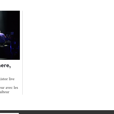
ere,
istor live
ur avec les
culteur
colle vers la