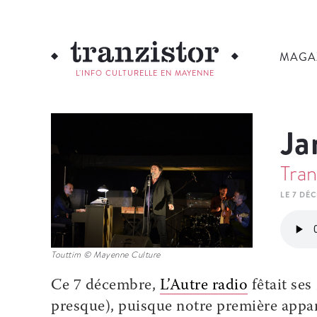
MAGA
L'INFO CULTURELLE EN MAYENNE
Ja
Tran
LE 7 DÉ
Touttim © Mayenne Culture
Ce 7 décembre,
L’Autre radio
fêtait ses
presque), puisque notre première appari