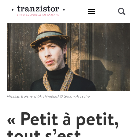
L'INFO CULTURELLE EN MAYENNE
Nicolas Boisnard (Archimède) © Simon Arcache
« Petit à petit,
tout s’est