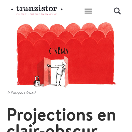
L'INFO CULTURELLE EN MAYENNE
© François Soutif
Projections en
clair-obscur