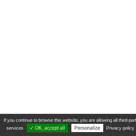
If you continue to browse this website, you are allowing all third-par
services
✓ OK, accept all
Personalize
Privacy policy
CONTACT
COOKIES
MENTIONS LÉGALES
PLAN DU SITE